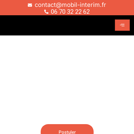
contact@mobil-interim.fr
06 70 32 22 62
Mobil'interim:
L'agence Qui
Vient À Vous !
Postuler