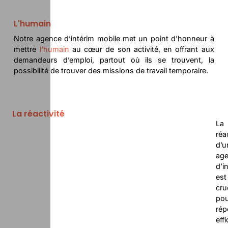
L'humain
Notre agence d’intérim mobile met un point d’honneur à
mettre
l’humain
au cœur de son activité, en offrant aux
demandeurs d’emploi, partout où ils se trouvent, la
possibilité de trouver des missions de travail temporaire.
La réactivité
La
réa
d’u
ag
d’i
est
cru
pou
rép
eff