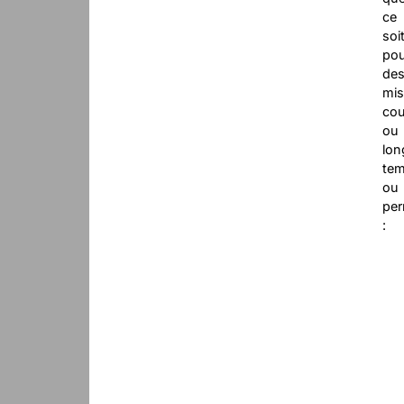
ce
soi
pou
de
mis
cou
ou
lon
tem
ou
pe
: