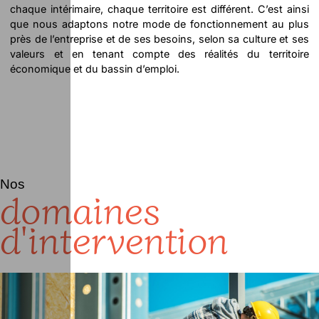
chaque intérimaire, chaque territoire est différent. C’est ainsi
que nous adaptons notre mode de fonctionnement au plus
près de l’entreprise et de ses besoins, selon sa culture et ses
valeurs et en tenant compte des réalités du territoire
économique et du bassin d’emploi.
Nos
domaines
d'intervention