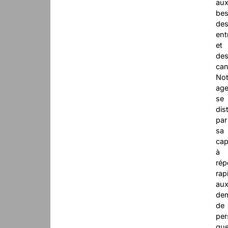
au
bes
de
ent
et
de
can
Not
ag
se
dis
par
sa
cap
à
rép
rap
au
de
de
per
qu